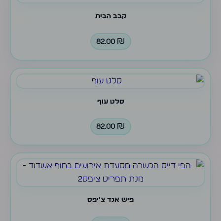
קבב הבית
82.00
₪
סלט עוף
82.00
₪
פיש אנד צ׳יפס