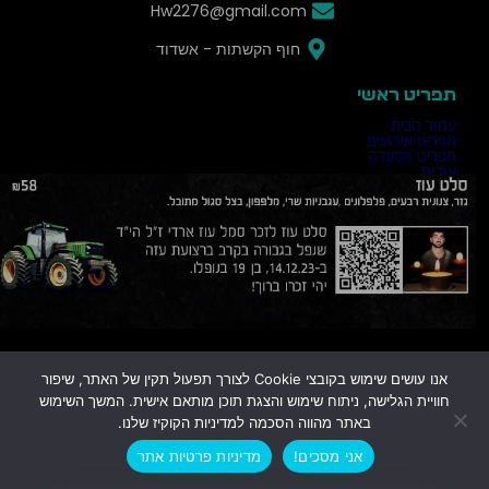
a
k
Hw2276@gmail.com
m
-
חוף הקשתות - אשדוד
f
תפריט ראשי
עמוד הבית
תפריט אירועים
תפריט מסעדה
אודות
צור קשר
בלוג
דרושים
מידע נוסף
הצהרת נגישות
תקנון האתר
מסלול למסעדה
אנו עושים שימוש בקובצי Cookie לצורך תפעול תקין של האתר, שיפור
חוויית הגלישה, ניתוח שימוש והצגת תוכן מותאם אישית. המשך השימוש
© 2025 – 2026 כל הזכויות שמורות לאתר – HAPPYDAYS.CO.IL
0
באתר מהווה הסכמה למדיניות הקוקיז שלנו.
נבנה באהבה ע"י הייסייט
בניית אתרים
קידום אורגני
אני מסכים!
מדיניות פרטיות אתר