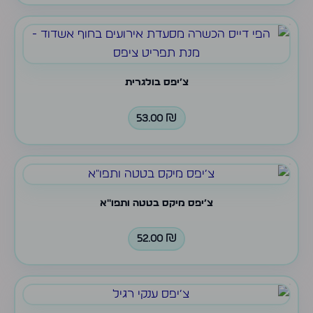
צ׳יפס בולגרית
53.00
₪
צ׳יפס מיקס בטטה ותפו״א
52.00
₪