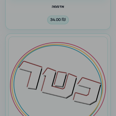
אדממה
34.00
₪