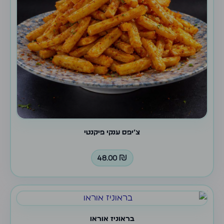
צ׳יפס ענקי פיקנטי
48.00
₪
בראוניז אוראו