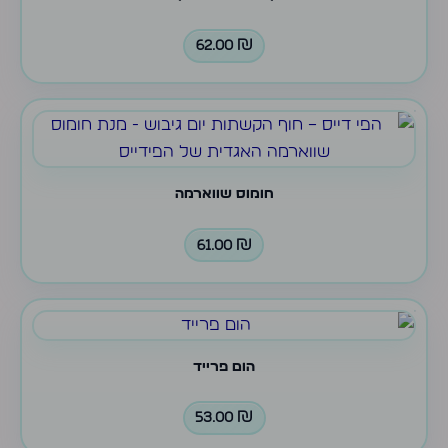
62.00
₪
חומוס שווארמה
61.00
₪
הום פרייד
53.00
₪