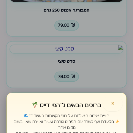
המבורגר אנגוס 250 גרם
79.00
₪
סלט קיצי
78.00
₪
×
ברוכים הבאים ל־הפי דייס
שניצל עוף
חוויית אירוח מושלמת על חוף הקשתות באשדוד!
מסעדת שף כשרה עם תפריט גורמה עשיר ואווירה שאין בשום
75.00
₪
מקום אחר.