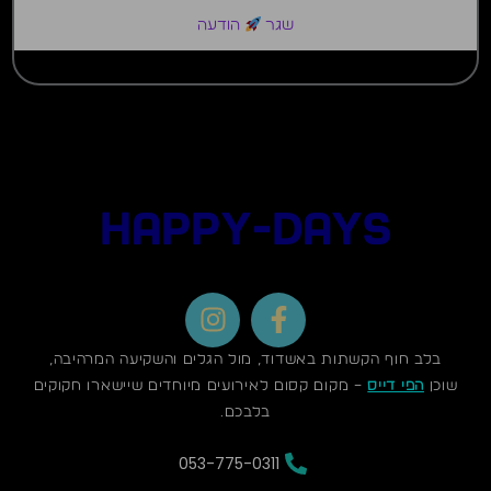
שגר
הודעה
HAPPY-DAYS
I
F
n
a
s
c
בלב חוף הקשתות באשדוד, מול הגלים והשקיעה המרהיבה,
t
e
שוכן
הפי דייס
– מקום קסום לאירועים מיוחדים שיישארו חקוקים
a
b
בלבכם.
g
o
053-775-0311
r
o