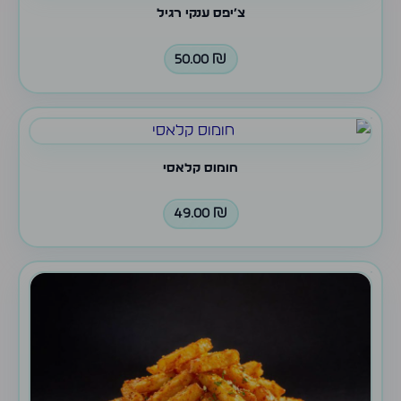
צ׳יפס ענקי רגיל
50.00
₪
חומוס קלאסי
49.00
₪