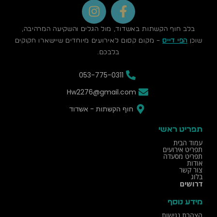
I
F
n
a
s
c
בלב חוף הקשתות באשדוד, מול הגלים והשקיעה המרהיבה,
t
e
שוכן
הפי דייס
– מקום קסום לאירועים מיוחדים שיישארו חקוקים
a
b
בלבכם.
g
o
053-775-0311
r
o
a
k
Hw2276@gmail.com
m
-
חוף הקשתות - אשדוד
f
תפריט ראשי
עמוד הבית
תפריט אירועים
תפריט מסעדה
אודות
צור קשר
בלוג
דרושים
מידע נוסף
הצהרת נגישות