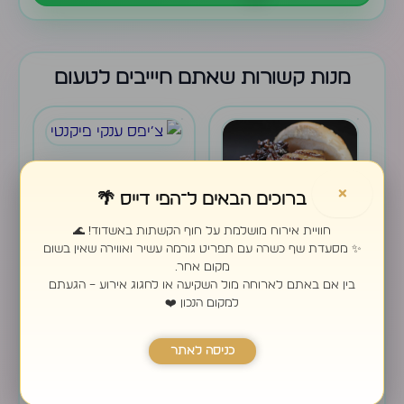
מנות קשורות שאתם חיייבים לטעום
צ׳יפס ענקי פיקנטי
×
ברוכים הבאים ל־הפי דייס 🌴
48.00
₪
חוויית אירוח מושלמת על חוף הקשתות באשדוד! 🌊
✨ מסעדת שף כשרה עם תפריט גורמה עשיר ואווירה שאין בשום
מקום אחר.
המבורגר אנגוס 250
בין אם באתם לארוחה מול השקיעה או לחגוג אירוע – הגעתם
גרם
למקום הנכון ❤️
79.00
₪
כניסה לאתר