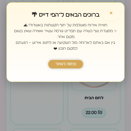
סלט עוף
צ׳יפס ענקי פיקנטי
×
ברוכים הבאים ל־הפי דייס 🌴
חוויית אירוח מושלמת על חוף הקשתות באשדוד! 🌊
48.00
₪
82.00
₪
✨ מסעדת שף כשרה עם תפריט גורמה עשיר ואווירה שאין בשום
מקום אחר.
בין אם באתם לארוחה מול השקיעה או לחגוג אירוע – הגעתם
למקום הנכון ❤️
צלחת חריפים
כניסה לאתר
38.00
₪
לחם הבית
22.00
₪