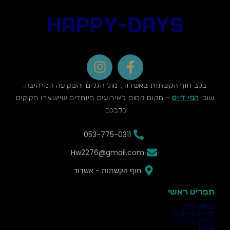
HAPPY-DAYS
I
F
n
a
s
c
בלב חוף הקשתות באשדוד, מול הגלים והשקיעה המרהיבה,
t
e
שוכן
הפי דייס
– מקום קסום לאירועים מיוחדים שיישארו חקוקים
a
b
בלבכם.
g
o
053-775-0311
r
o
a
k
Hw2276@gmail.com
m
-
חוף הקשתות - אשדוד
f
תפריט ראשי
עמוד הבית
תפריט אירועים
תפריט מסעדה
אודות