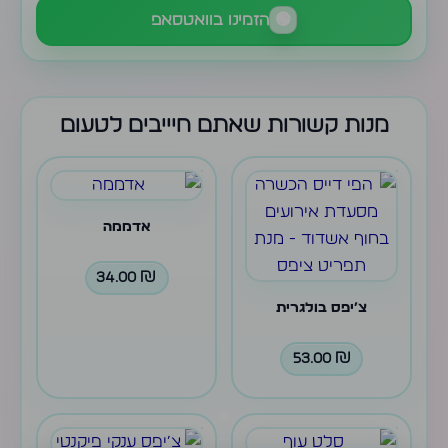
🟢
הזמינו בוואטסאפ
מנות קשורות שאתם חיייבים לטעום
אדממה
34.00
₪
צ׳יפס בולגרית
53.00
₪