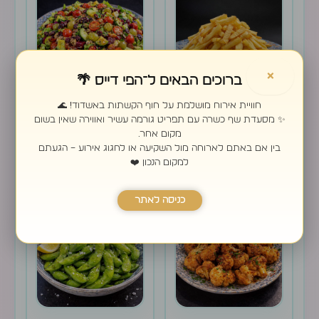
×
ברוכים הבאים ל־הפי דייס 🌴
חוויית אירוח מושלמת על חוף הקשתות באשדוד! 🌊
צ׳יפס ענקי רגיל
סלט קיצי
✨ מסעדת שף כשרה עם תפריט גורמה עשיר ואווירה שאין בשום
מקום אחר.
בין אם באתם לארוחה מול השקיעה או לחגוג אירוע – הגעתם
78.00
₪
50.00
₪
למקום הנכון ❤️
כניסה לאתר