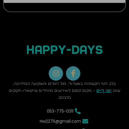
HAPPY-DAYS
I
F
n
a
s
c
בלב חוף הקשתות באשדוד, מול הגלים והשקיעה המרהיבה,
t
e
שוכן
הפי דייס
– מקום קסום לאירועים מיוחדים שיישארו חקוקים
a
b
בלבכם.
g
o
053-775-0311
r
o
a
k
Hw2276@gmail.com
m
-