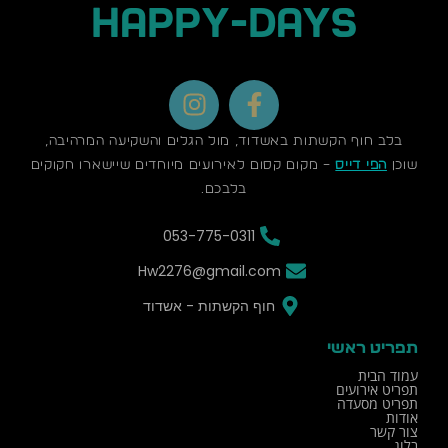
HAPPY-DAYS
I
F
n
a
s
c
בלב חוף הקשתות באשדוד, מול הגלים והשקיעה המרהיבה,
t
e
שוכן
הפי דייס
– מקום קסום לאירועים מיוחדים שיישארו חקוקים
a
b
בלבכם.
g
o
053-775-0311
r
o
a
k
Hw2276@gmail.com
m
-
חוף הקשתות - אשדוד
f
תפריט ראשי
עמוד הבית
תפריט אירועים
תפריט מסעדה
אודות
צור קשר
בלוג