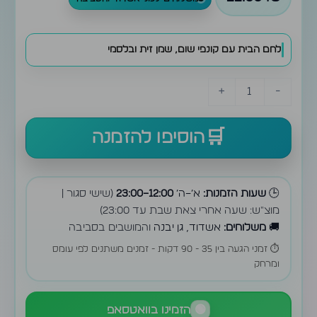
לחם הבית עם קונפי שום, שמן זית ובלסמי
+
-
הוסיפו להזמנה
🕒
שעות הזמנות:
א׳–ה׳
12:00–23:00
(שישי סגור |
מוצ״ש: שעה אחרי צאת שבת עד 23:00)
🚚
משלוחים:
אשדוד, גן יבנה
והמושבים בסביבה
⏱️ זמני הגעה בין 35 - 90 דקות - זמנים משתנים לפי עומס
ומרחק
🟢
הזמינו בוואטסאפ