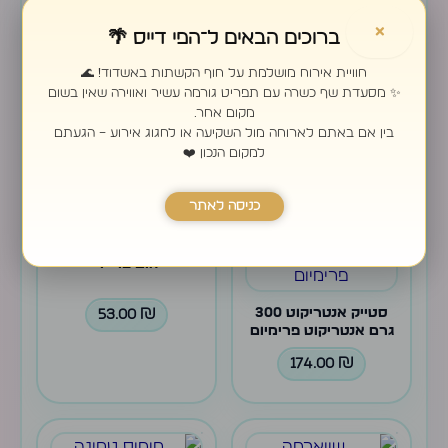
×
ברוכים הבאים ל־הפי דייס 🌴
חוויית אירוח מושלמת על חוף הקשתות באשדוד! 🌊
חומוס שווארמה
פיש אנד צ׳יפס
✨ מסעדת שף כשרה עם תפריט גורמה עשיר ואווירה שאין בשום
מקום אחר.
בין אם באתם לארוחה מול השקיעה או לחגוג אירוע – הגעתם
81.00
₪
61.00
₪
למקום הנכון ❤️
כניסה לאתר
הום פרייד
סטייק אנטריקוט 300
53.00
₪
גרם אנטריקוט פרימיום
174.00
₪